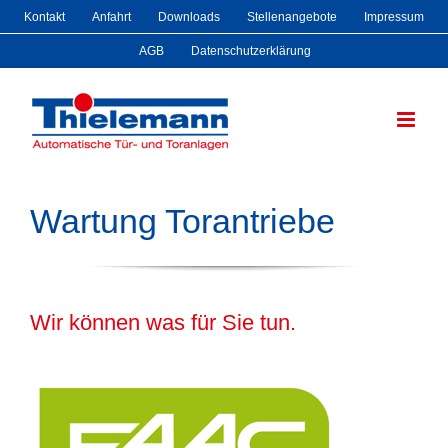
Zum
Kontakt
Anfahrt
Downloads
Stellenangebote
Impressum
Inhalt
AGB
Datenschutzerklärung
springen
Wartung Torantriebe
Wir können was für Sie tun.