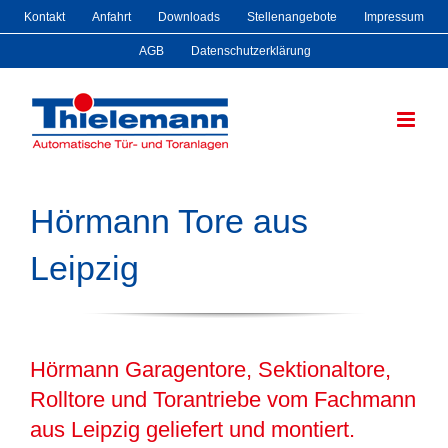
Zum
Kontakt
Anfahrt
Downloads
Stellenangebote
Impressum
Inhalt
AGB
Datenschutzerklärung
springen
Hörmann Tore aus
Leipzig
Hörmann Garagentore, Sektionaltore,
Rolltore und Torantriebe vom Fachmann
aus Leipzig geliefert und montiert.