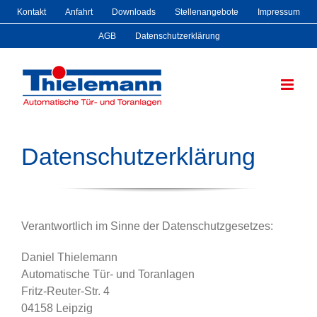
Zum
Kontakt
Anfahrt
Downloads
Stellenangebote
Impressum
Inhalt
AGB
Datenschutzerklärung
springen
Datenschutzerklärung
Verantwortlich im Sinne der Datenschutzgesetzes:
Daniel Thielemann
Automatische Tür- und Toranlagen
Fritz-Reuter-Str. 4
04158 Leipzig